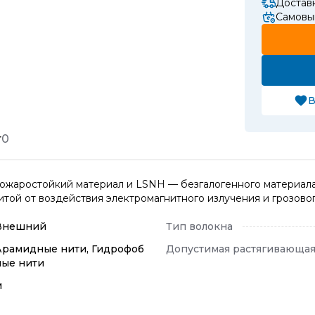
Достав
Самовы
В
т
0
пожаростойкий материал и LSNH — безгалогенного материал
той от воздействия электромагнитного излучения и грозовог
Внешний
Тип волокна
Арамидные нити, Гидрофоб
Допустимая растягивающая
ные нити
м