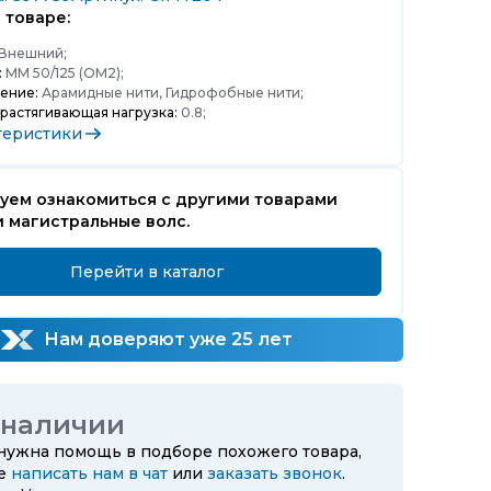
 товаре:
Внешний;
:
MM 50/125 (OM2);
ение:
Арамидные нити, Гидрофобные нити;
растягивающая нагрузка:
0.8;
теристики
уем ознакомиться с другими товарами
 магистральные волс.
Перейти в каталог
Нам доверяют уже 25 лет
 наличии
 нужна помощь в подборе похожего товара,
те
написать нам в чат
или
заказать звонок
.