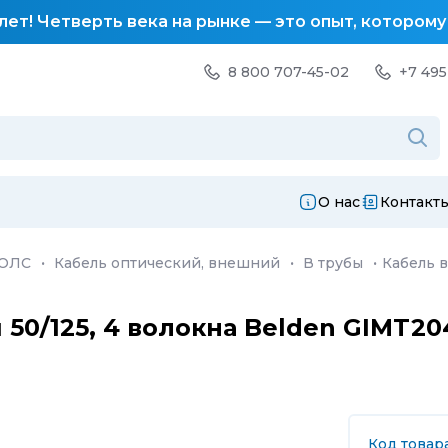
лет! Четверть века на рынке — это опыт, котором
8 800 707-45-02
+7 495
О нас
Контакт
ВОЛС
·
Кабель оптический, внешний
·
В трубы
·
Кабель в
50/125, 4 волокна Belden GIMT20
Код товар