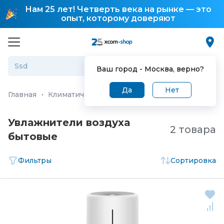
Нам 25 лет! Четверть века на рынке — это
опыт, которому доверяют
Ваш город -
Москва
, верно?
Да
Нет
Главная
·
Климатические и инженерные системы
·
Си
Увлажнители воздуха
2 товара
бытовые
Фильтры
Сортировка