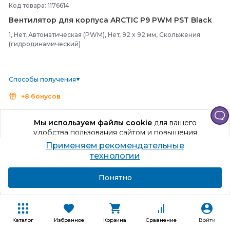
Код товара: 1176614
Вентилятор для корпуса ARCTIC P9 PWM PST Black
1, Нет, Автоматическая (PWM), Нет, 92 x 92 мм, Скольжения
(гидродинамический)
Способы получения
+8 бонусов
560
₽
Мы используем файлы cookie
для вашего
удобства пользования сайтом и повышения
В корзину
качества рекомендаций.
Применяем рекомендательные
Продолжая использование сайта, вы даете
технологии
Купить в один клик
согласие на обработку персональных данных
Подробнее
Я согласен
Понятно
Каталог
Избранное
Корзина
Сравнение
Войти