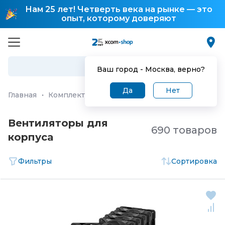
Нам 25 лет! Четверть века на рынке — это
опыт, которому доверяют
Ваш город -
Москва
, верно?
Да
Нет
Главная
·
Комплектующие для ПК и ноутбуков
·
Охлаж
Вентиляторы для
690 товаров
корпуса
Фильтры
Сортировка