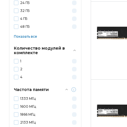
24 ГБ
32 ГБ
4 ГБ
48 ГБ
Показать все
Количество модулей в
комплекте
1
2
4
Частота памяти
1333 МГц
1600 МГц
1866 МГц
2133 МГц