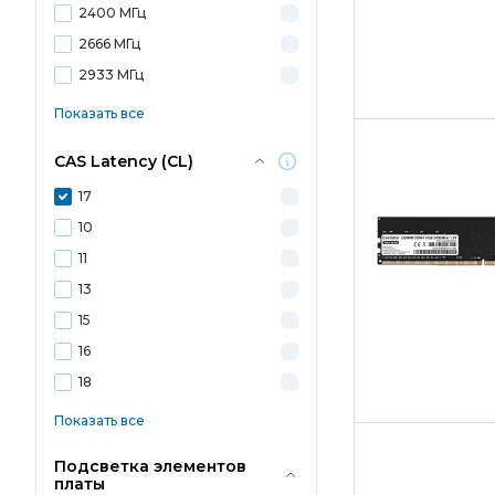
2400 МГц
2666 МГц
2933 МГц
Показать все
CAS Latency (CL)
17
10
11
13
15
16
18
Показать все
Подсветка элементов
платы