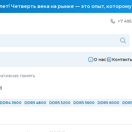
лет! Четверть века на рынке — это опыт, котором
+7 495
О нас
Контакт
ативная память
в
DDR4 3600
DDR5 4800
DDR5 5200
DDR5 5600
DDR5 6000
DDR5
DDR4 CL17
DDR4 CL18
DDR4 CL19
DDR4 CL22
800 МГц
С рад