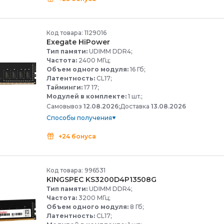
Код товара: 1129016
Exegate HiPower
Тип памяти:
UDIMM DDR4;
Частота:
2400 МГц;
Объем одного модуля:
16 Гб;
Латентность:
CL17;
Тайминги:
17 17;
Модулей в комплекте:
1 шт.;
Самовывоз
12.08.2026;
Доставка
13.08.2026
Способы получения
+24 бонуса
Код товара: 996531
KINGSPEC KS3200D4P13508G
Тип памяти:
UDIMM DDR4;
Частота:
3200 МГц;
Объем одного модуля:
8 Гб;
Латентность:
CL17;