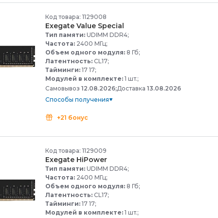
Код товара: 1129008
Exegate Value Special
Тип памяти:
UDIMM DDR4;
Частота:
2400 МГц;
Объем одного модуля:
8 Гб;
Латентность:
CL17;
Тайминги:
17 17;
Модулей в комплекте:
1 шт.;
Самовывоз
12.08.2026;
Доставка
13.08.2026
Способы получения
+21 бонус
Код товара: 1129009
Exegate HiPower
Тип памяти:
UDIMM DDR4;
Частота:
2400 МГц;
Объем одного модуля:
8 Гб;
Латентность:
CL17;
Тайминги:
17 17;
Модулей в комплекте:
1 шт.;