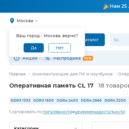
Нам 25 
Москва
Ваш город -
Москва
, верно?
Каталог
Да
Нет
Акции
Распродажа
Главная
·
Комплектующие для ПК и ноутбуков
·
Опер
Оперативная память CL 17
18 товаро
DDR3 1333
DDR3 1600
DDR4 2400
DDR4 2666
DDR4 3200
DDR5 CL30
DDR5 CL32
DDR5 CL34
DDR5 CL36
DDR4 CL16
Сортировать по:
популярности
цене
имени
доступности
DDR3
DDR2
DDR3L
4 ГБ
8 ГБ
16 ГБ
32 ГБ
64 ГБ
Категории