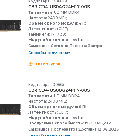
Код товара: 1006648
CBR CD4-
US04G24M17-
00S
Тип памяти:
UDIMM DDR4;
Частота:
2400 МГц;
Объем одного модуля:
4 Гб;
Латентность:
CL17;
Тайминги:
17 17 39;
Модулей в комплекте:
1 шт.;
Самовывоз
Сегодня;
Доставка
Завтра
Способы получения
+10 бонусов
Код товара: 1006651
CBR CD4-
US08G24M17-
00S
Тип памяти:
UDIMM DDR4;
Частота:
2400 МГц;
Объем одного модуля:
8 Гб;
Латентность:
CL17;
Модулей в комплекте:
1 шт.;
Пропускная способность:
19200 МБ/сек;
Самовывоз
Послезавтра;
Доставка
12.08.2026