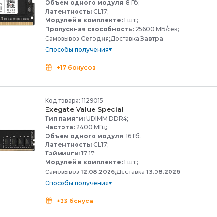
Объем одного модуля:
8 Гб;
Латентность:
CL17;
Модулей в комплекте:
1 шт.;
Пропускная способность:
25600 МБ/сек;
Самовывоз
Сегодня;
Доставка
Завтра
Способы получения
+17 бонусов
Код товара: 1129015
Exegate Value Special
Тип памяти:
UDIMM DDR4;
Частота:
2400 МГц;
Объем одного модуля:
16 Гб;
Латентность:
CL17;
Тайминги:
17 17;
Модулей в комплекте:
1 шт.;
Самовывоз
12.08.2026;
Доставка
13.08.2026
Способы получения
+23 бонуса