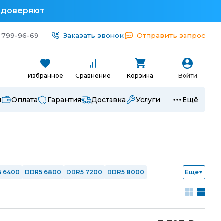
у доверяют
 799-96-69
Заказать звонок
Отправить запрос
Избранное
Сравнение
Корзина
Войти
ы
Оплата
Гарантия
Доставка
Услуги
Ещё
 6400
DDR5 6800
DDR5 7200
DDR5 8000
Еще
иатором
С подсветкой
для ноутбука
DDR5
DDR4