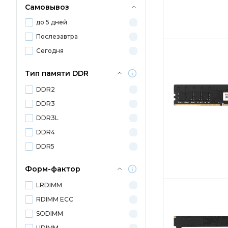
Самовывоз
до 5 дней
Послезавтра
Сегодня
Тип памяти DDR
DDR2
DDR3
DDR3L
DDR4
DDR5
Форм-фактор
LRDIMM
RDIMM ECC
SODIMM
UDIMM