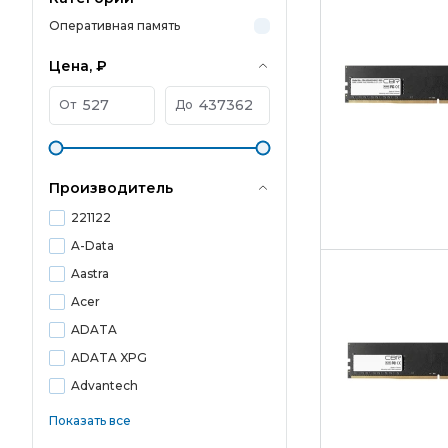
Оперативная память
Цена, ₽
От
До
Производитель
221122
A-Data
Aastra
Acer
ADATA
ADATA XPG
Advantech
Показать все