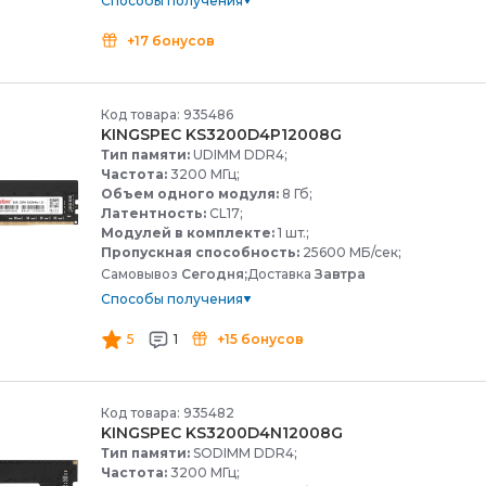
Способы получения
+17 бонусов
Код товара: 935486
KINGSPEC KS3200D4P12008G
Тип памяти:
UDIMM DDR4;
Частота:
3200 МГц;
Объем одного модуля:
8 Гб;
Латентность:
CL17;
Модулей в комплекте:
1 шт.;
Пропускная способность:
25600 МБ/сек;
Самовывоз
Сегодня;
Доставка
Завтра
Способы получения
5
1
+15 бонусов
Код товара: 935482
KINGSPEC KS3200D4N12008G
Тип памяти:
SODIMM DDR4;
Частота:
3200 МГц;