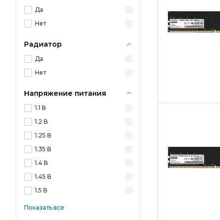
Да
Нет
Радиатор
Да
Нет
Напряжение питания
1.1 В
1.2 В
1.25 В
1.35 В
1.4 В
1.45 В
1.5 В
Показать все