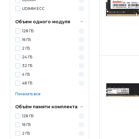
UDIMM ECC
Объем одного модуля
128 ГБ
16 ГБ
2 ГБ
24 ГБ
32 ГБ
4 ГБ
48 ГБ
Показать все
Объём памяти комплекта
128 ГБ
16 ГБ
2 ГБ