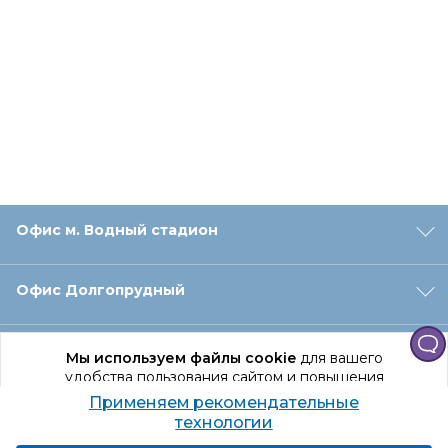
Офис м. Водный стадион
Офис Долгопрудный
Офис Санкт‑Петербург
Мы используем файлы cookie
для вашего
удобства пользования сайтом и повышения
качества рекомендаций.
Применяем рекомендательные
Оформление заказа
Продолжая использование сайта, вы даете
технологии
согласие на обработку персональных данных