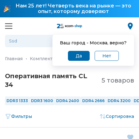
Нам 25 лет! Четверть века на рынке — это
опыт, которому доверяют
Ваш город -
Москва
, верно?
Да
Нет
Главная
·
Комплектующие для ПК и ноутбуков
·
Операт
Оперативная память CL
5 товаров
34
DDR3 1333
DDR3 1600
DDR4 2400
DDR4 2666
DDR4 3200
DD
Фильтры
Сортировка