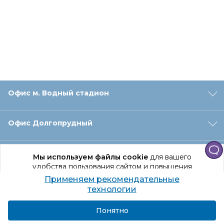
Офис м. Водный стадион
Офис Долгопрудный
Офис Санкт‑Петербург
Мы используем файлы cookie
для вашего
удобства пользования сайтом и повышения
качества рекомендаций.
Применяем рекомендательные
Оформление заказа
Продолжая использование сайта, вы даете
технологии
согласие на обработку персональных данных
Подробнее
Я согласен
Понятно
Отдел доставки