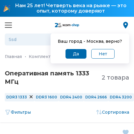
Нам 25 лет! Четверть века на рынке — это
опыт, которому доверяют
Ваш город -
Москва
, верно?
Да
Нет
Главная
·
Комплектующие для ПК и ноутбуков
·
Операт
Оперативная память 1333
2 товара
МГц
DDR3 1333
DDR3 1600
DDR4 2400
DDR4 2666
DDR4 3200
Фильтры
Сортировка