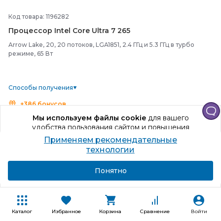
Код товара: 1196282
Процессор Intel Core Ultra 7 265
Arrow Lake, 20, 20 потоков, LGA1851, 2.4 ГГц и 5.3 ГГц в турбо
режиме, 65 Вт
Способы получения
+386 бонусов
Мы используем файлы cookie
для вашего
42 572
₽
удобства пользования сайтом и повышения
качества рекомендаций.
Применяем рекомендательные
В корзину
Продолжая использование сайта, вы даете
технологии
согласие на обработку персональных данных
Купить в один клик
Подробнее
Я согласен
Понятно
Каталог
Избранное
Корзина
Сравнение
Войти