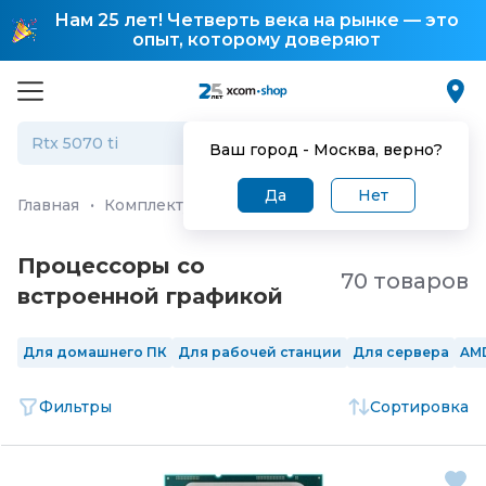
Нам 25 лет! Четверть века на рынке — это
опыт, которому доверяют
Ваш город -
Москва
, верно?
Да
Нет
Главная
·
Комплектующие для ПК и ноутбуков
·
Проце
Процессоры со
70 товаров
встроенной графикой
Для домашнего ПК
Для рабочей станции
Для сервера
AMD
Фильтры
Сортировка