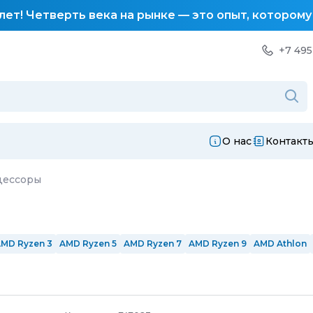
лет! Четверть века на рынке — это опыт, котором
+7 495
О нас
Контакт
цессоры
MD Ryzen 3
AMD Ryzen 5
AMD Ryzen 7
AMD Ryzen 9
AMD Athlon
оления
Intel 13-го поколения
Intel 14-го поколения
Ryzen 3000
R
AM4
AM5
LGA1200
LGA1700
LGA1851
LGA2066
С встроенно