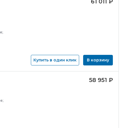
61 011
₽
е;
Купить в один клик
В корзину
58 951
₽
е;