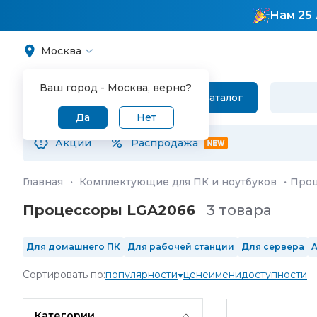
Нам 25 
Москва
Ваш город -
Москва
, верно?
Каталог
Да
Нет
Акции
Распродажа
Главная
·
Комплектующие для ПК и ноутбуков
·
Про
Процессоры LGA2066
3 товара
Для домашнего ПК
Для рабочей станции
Для сервера
A
Intel 10-го поколения
Intel 11-го поколения
Intel 12-го пок
Сортировать по:
популярности
цене
имени
доступности
4 ядра
6 ядер
8 ядер
10 ядер
12 ядер
14 ядер
16 ядер
Категории