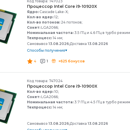
Код товара: 747023
Процессор Intel Core i9-
10920X
Ядро:
Cascade Lake-X;
Кол-во ядер:
12;
Кол-во потоков:
24 потоков;
Сокет:
LGA2066;
Номинальная частота:
3.5 ГГц и 4.6 ГГц в турбо режим
Техпроцесс:
14 нм;
Самовывоз
13.08.2026;
Доставка
13.08.2026
Способы получения
4
1
+625 бонусов
Код товара: 747024
Процессор Intel Core i9-
10900X
Кол-во ядер:
10;
Сокет:
LGA2066;
Номинальная частота:
3.7 ГГц и 4.5 ГГц в турбо режим
Техпроцесс:
14 нм;
Самовывоз
13.08.2026;
Доставка
13.08.2026