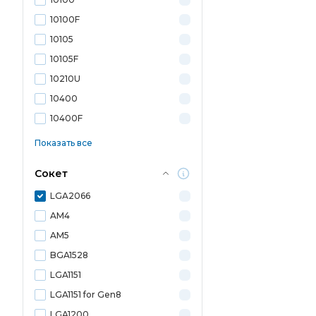
10100F
10105
10105F
10210U
10400
10400F
Показать все
Сокет
LGA2066
AM4
AM5
BGA1528
LGA1151
LGA1151 for Gen8
LGA1200