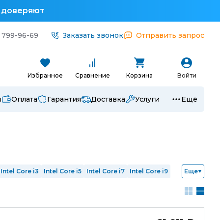
у доверяют
 799-96-69
Заказать звонок
Отправить запрос
Избранное
Сравнение
Корзина
Войти
ы
Оплата
Гарантия
Доставка
Услуги
Ещё
Intel Core i3
Intel Core i5
Intel Core i7
Intel Core i9
Еще
yzen 5000
Ryzen 7000
Ryzen 8000
Ryzen 9000
й графикой
С разблокированным множителем