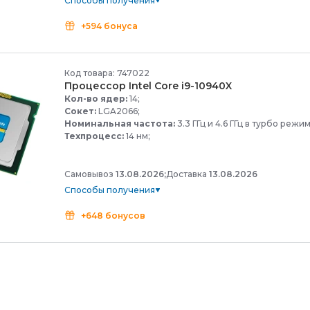
Способы получения
+594 бонуса
Код товара: 747022
Процессор Intel Core i9-
10940X
Кол-во ядер:
14;
Сокет:
LGA2066;
Номинальная частота:
3.3 ГГц и 4.6 ГГц в турбо режим
Техпроцесс:
14 нм;
Самовывоз
13.08.2026;
Доставка
13.08.2026
Способы получения
+648 бонусов