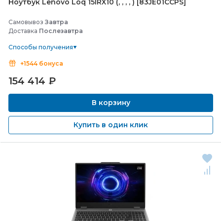
Ноутбук Lenovo Loq 15IRX10 (, , , , ) [83JE01CCPS]
Самовывоз
Завтра
Доставка
Послезавтра
Способы получения
+1544 бонуса
154 414
₽
В корзину
Купить в один клик