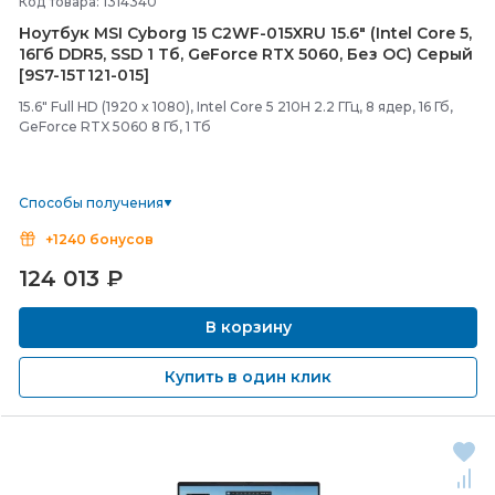
Код товара: 1314340
Ноутбук MSI Cyborg 15 C2WF-
015XRU 15.6" (Intel Core 5,
16Гб DDR5, SSD 1 Тб, GeForce RTX 5060, Без ОС) Серый
[9S7-
15T121-
015]
15.6" Full HD (1920 x 1080), Intel Core 5 210H 2.2 ГГц, 8 ядер, 16 Гб,
GeForce RTX 5060 8 Гб, 1 Тб
Способы получения
+1240 бонусов
124 013
₽
В корзину
Купить в один клик