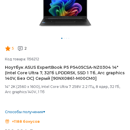
5
2
Код товара: 1156212
Ноутбук ASUS ExpertBook P5 P5405CSA-
NZ0304 14"
(Intel Core Ultra 7, 32Гб LPDDR5X, SSD 1 Тб, Arc graphics
140V, Без ОС) Серый [90NX0861-
M00CM0]
14" 2K (2560 x 1600), Intel Core Ultra 7 258V 2.2 ГГц, 8 ядер, 32 Гб,
Arc graphics 140V, 1 Тб
Способы получения
+1188 бонусов