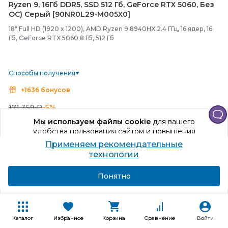
Ryzen 9, 16Гб DDR5, SSD 512 Гб, GeForce RTX 5060, Без
ОС) Серый [90NR0L29-
M005X0]
18" Full HD (1920 x 1200), AMD Ryzen 9 8940HX 2.4 ГГц, 16 ядер, 16
Гб, GeForce RTX 5060 8 Гб, 512 Гб
Способы получения
+1636 бонусов
171 359 ₽
-5%
163 573
₽
Мы используем файлы cookie
для вашего
удобства пользования сайтом и повышения
качества рекомендаций.
В корзину
Применяем рекомендательные
Продолжая использование сайта, вы даете
технологии
согласие на обработку персональных данных
Купить в один клик
Подробнее
Я согласен
Понятно
Каталог
Избранное
Корзина
Сравнение
Войти