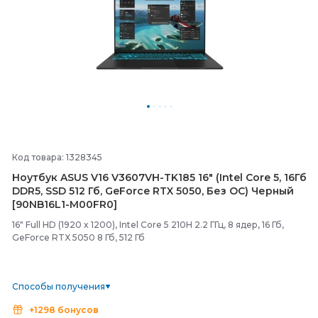
Код товара: 1328345
Ноутбук ASUS V16 V3607VH-
TK185 16" (Intel Core 5, 16Гб
DDR5, SSD 512 Гб, GeForce RTX 5050, Без ОС) Черный
[90NB16L1-
M00FR0]
16" Full HD (1920 x 1200), Intel Core 5 210H 2.2 ГГц, 8 ядер, 16 Гб,
GeForce RTX 5050 8 Гб, 512 Гб
Способы получения
+1298 бонусов