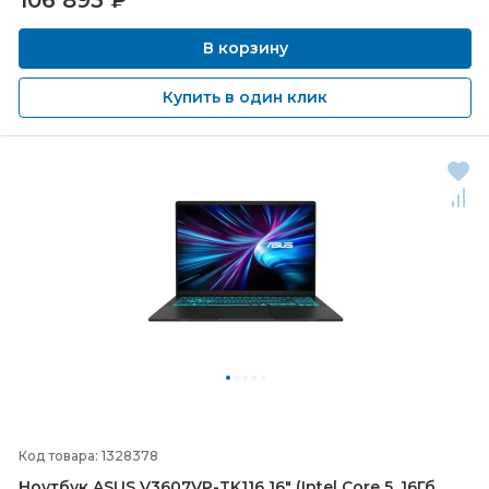
106 893
₽
В корзину
Купить в один клик
Код товара: 1328378
Ноутбук ASUS V3607VP-
TK116 16" (Intel Core 5, 16Гб