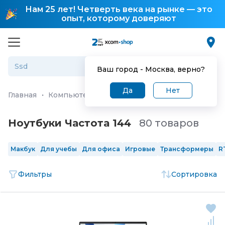
Нам 25 лет! Четверть века на рынке — это
опыт, которому доверяют
Ваш город -
Москва
, верно?
Да
Нет
Главная
·
Компьютеры и ноутбуки
·
Ноутбуки
Ноутбуки Частота 144
80 товаров
Макбук
Для учебы
Для офиса
Игровые
Трансформеры
R
Фильтры
Сортировка