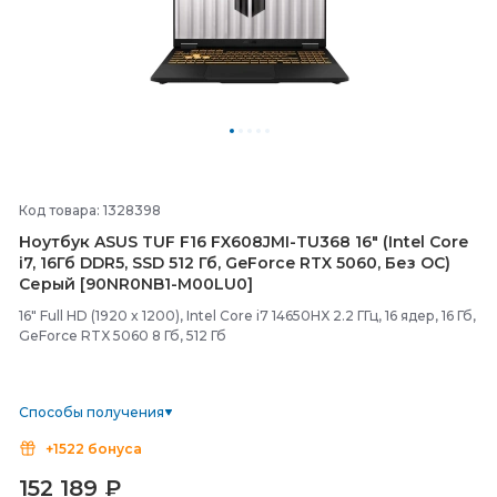
Код товара: 1328398
Ноутбук ASUS TUF F16 FX608JMI-
TU368 16" (Intel Core
i7, 16Гб DDR5, SSD 512 Гб, GeForce RTX 5060, Без ОС)
Серый [90NR0NB1-
M00LU0]
16" Full HD (1920 x 1200), Intel Core i7 14650HX 2.2 ГГц, 16 ядер, 16 Гб,
GeForce RTX 5060 8 Гб, 512 Гб
Способы получения
+1522 бонуса
152 189
₽