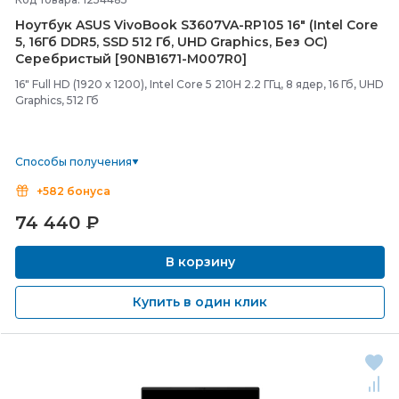
Ноутбук ASUS VivoBook S3607VA-
RP105 16" (Intel Core
5, 16Гб DDR5, SSD 512 Гб, UHD Graphics, Без ОС)
Серебристый [90NB1671-
M007R0]
16" Full HD (1920 x 1200), Intel Core 5 210H 2.2 ГГц, 8 ядер, 16 Гб, UHD
Graphics, 512 Гб
Способы получения
+582 бонуса
74 440
₽
В корзину
Купить в один клик