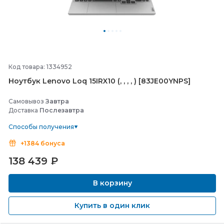
Код товара: 1334952
Ноутбук Lenovo Loq 15IRX10 (, , , , ) [83JE00YNPS]
Самовывоз
Завтра
Доставка
Послезавтра
Способы получения
+1384 бонуса
138 439
₽
В корзину
Купить в один клик