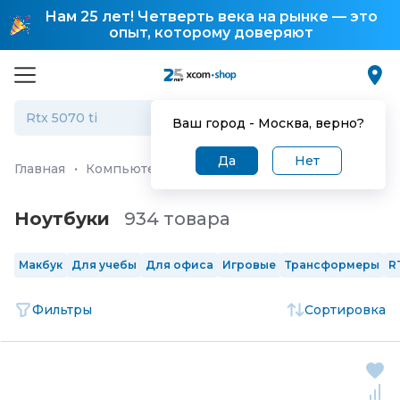
Нам 25 лет! Четверть века на рынке — это
опыт, которому доверяют
Ваш город -
Москва
, верно?
Да
Нет
Главная
·
Компьютеры и ноутбуки
·
Ноутбуки
Ноутбуки
934 товара
Макбук
Для учебы
Для офиса
Игровые
Трансформеры
R
Фильтры
Сортировка