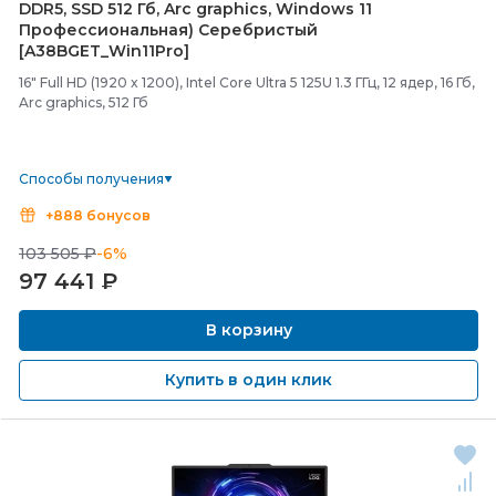
DDR5, SSD 512 Гб, Arc graphics, Windows 11
Профессиональная) Серебристый
[A38BGET_Win11Pro]
16" Full HD (1920 x 1200), Intel Core Ultra 5 125U 1.3 ГГц, 12 ядер, 16 Гб,
Arc graphics, 512 Гб
Способы получения
+888 бонусов
103 505 ₽
-6%
97 441
₽
В корзину
Купить в один клик