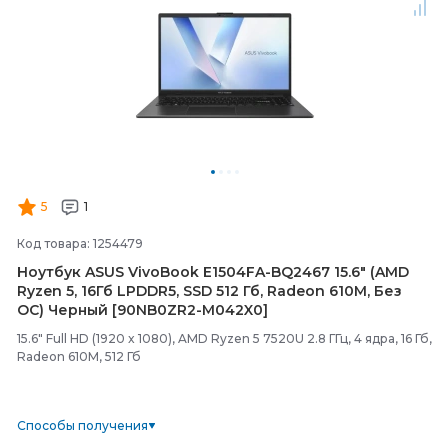
5
1
Код товара: 1254479
Ноутбук ASUS VivoBook E1504FA-
BQ2467 15.6" (AMD
Ryzen 5, 16Гб LPDDR5, SSD 512 Гб, Radeon 610M, Без
ОС) Черный [90NB0ZR2-
M042X0]
15.6" Full HD (1920 x 1080), AMD Ryzen 5 7520U 2.8 ГГц, 4 ядра, 16 Гб,
Radeon 610M, 512 Гб
Способы получения