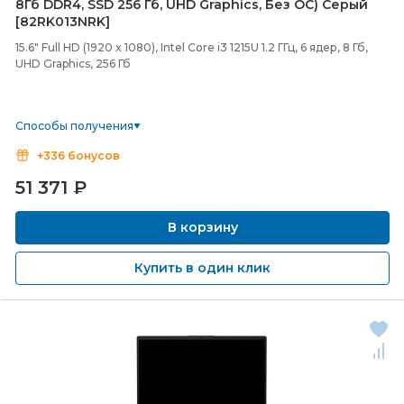
8Гб DDR4, SSD 256 Гб, UHD Graphics, Без ОС) Серый
[82RK013NRK]
15.6" Full HD (1920 x 1080), Intel Core i3 1215U 1.2 ГГц, 6 ядер, 8 Гб,
UHD Graphics, 256 Гб
Способы получения
+336 бонусов
51 371
₽
В корзину
Купить в один клик