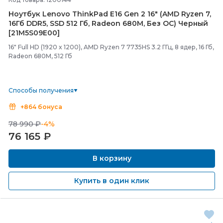
Ноутбук Lenovo ThinkPad E16 Gen 2 16" (AMD Ryzen 7,
16Гб DDR5, SSD 512 Гб, Radeon 680M, Без ОС) Черный
[21M5S09E00]
16" Full HD (1920 x 1200), AMD Ryzen 7 7735HS 3.2 ГГц, 8 ядер, 16 Гб,
Radeon 680M, 512 Гб
Способы получения
+864 бонуса
78 990 ₽
-4%
76 165
₽
В корзину
Купить в один клик