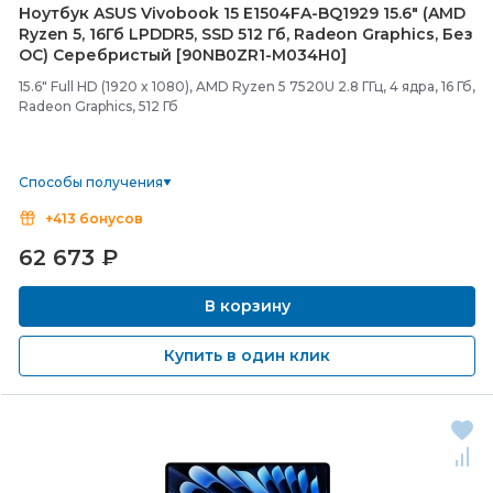
Ноутбук ASUS Vivobook 15 E1504FA-
BQ1929 15.6" (AMD
Ryzen 5, 16Гб LPDDR5, SSD 512 Гб, Radeon Graphics, Без
ОС) Серебристый [90NB0ZR1-
M034H0]
15.6" Full HD (1920 x 1080), AMD Ryzen 5 7520U 2.8 ГГц, 4 ядра, 16 Гб,
Radeon Graphics, 512 Гб
Способы получения
+413 бонусов
62 673
₽
В корзину
Купить в один клик