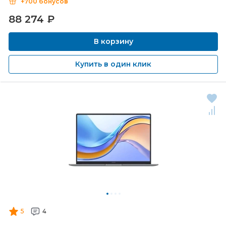
+700 бонусов
88 274
₽
В корзину
Купить в один клик
5
4