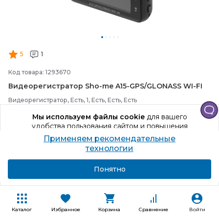
5
1
Код товара: 1293670
Видеорегистратор Sho-
me A15-
GPS/
GLONASS WI-
FI
Видеорегистратор, Есть, 1, Есть, Есть, Есть
Мы используем файлы cookie
для вашего
удобства пользования сайтом и повышения
Способы получения
качества рекомендаций.
Применяем рекомендательные
Продолжая использование сайта, вы даете
технологии
+105 бонусов
согласие на обработку персональных данных
10 455
₽
Подробнее
Я согласен
Понятно
В корзину
Каталог
Избранное
Корзина
Сравнение
Войти
Купить в один клик