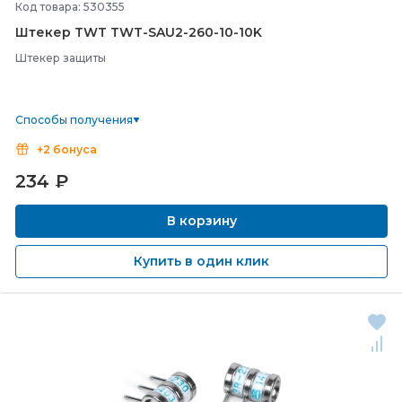
Код товара: 530355
Штекер TWT TWT-
SAU2-
260-
10-
10K
Штекер защиты
Способы получения
+2 бонуса
234
₽
В корзину
Купить в один клик