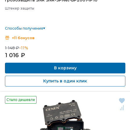
Грозозащита SNR SNR-
SPNet-
BP2001-
IP10
Штекер защиты
Способы получения
+11 бонусов
1 148 ₽
-11%
1 016
₽
В корзину
Купить в один клик
Стало дешевле