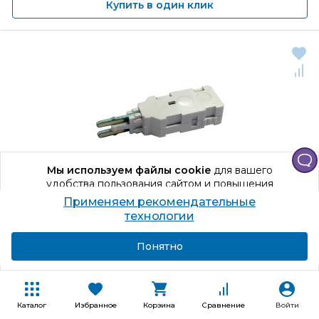
Купить в один клик
Мы используем файлы cookie
для вашего
удобства пользования сайтом и повышения
качества рекомендаций.
Применяем рекомендательные
Продолжая использование сайта, вы даете
технологии
согласие на обработку персональных данных
Код товара: 566067
Подробнее
Я согласен
Понятно
Штекер TWT TWT-
SLSAP2
Штекер защиты
Каталог
Избранное
Корзина
Сравнение
Войти