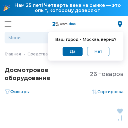
Нам 25 лет! Четверть века на рынке — это
опыт, которому доверяют
Ваш город -
Москва
, верно?
Да
Нет
Главная
·
Средства и системы безопасности
·
Система
Досмотровое
26 товаров
оборудование
Фильтры
Сортировка