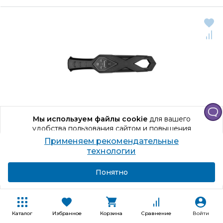
Мы используем файлы cookie
для вашего
удобства пользования сайтом и повышения
качества рекомендаций.
Применяем рекомендательные
Продолжая использование сайта, вы даете
технологии
Код товара: 967182
согласие на обработку персональных данных
Sphinx ВМ-
611 Вихрь Т
Подробнее
Я согласен
Понятно
Досмотровый, 30 кГц, Вибросигнализация, Звуковая, Световая,
Батарейка типа "Крона"
Каталог
Избранное
Корзина
Сравнение
Войти