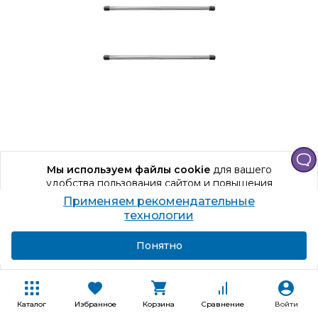
Код товара: 817730
Мы используем файлы cookie
для вашего
Поручень Smartec ST-
GR010R-
CR
удобства пользования сайтом и повышения
качества рекомендаций.
Применяем рекомендательные
Самовывоз
Продолжая использование сайта, вы даете
Послезавтра
технологии
Доставка
09.08.2026
согласие на обработку персональных данных
Подробнее
Я согласен
Понятно
Способы получения
+67 бонусов
7 046
₽
Каталог
Избранное
Корзина
Сравнение
Войти