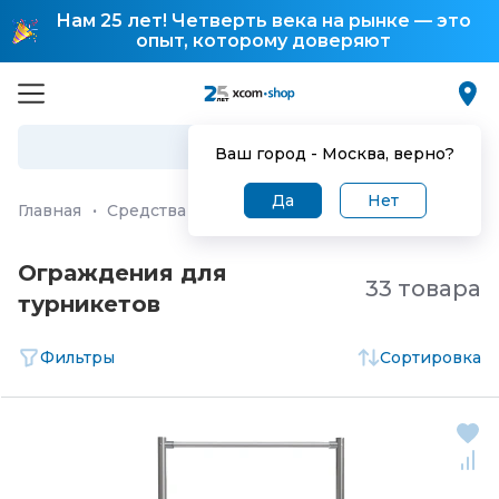
Нам 25 лет! Четверть века на рынке — это
опыт, которому доверяют
Ваш город -
Москва
, верно?
Да
Нет
Главная
·
Средства и системы безопасности
·
Система
Ограждения для
33 товара
турникетов
Фильтры
Сортировка