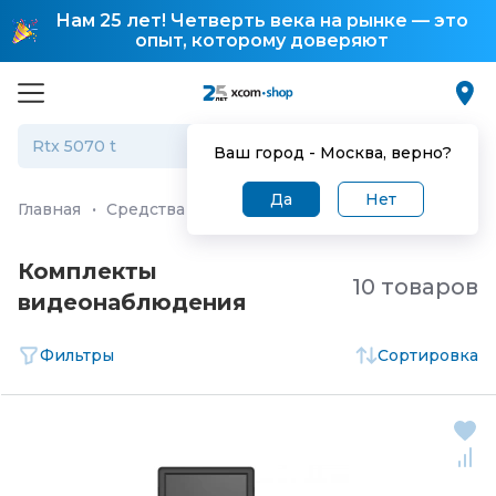
Нам 25 лет! Четверть века на рынке — это
опыт, которому доверяют
Ваш город -
Москва
, верно?
Да
Нет
Главная
·
Средства и системы безопасности
·
Средств
Комплекты
10 товаров
видеонаблюдения⠀
Фильтры
Сортировка