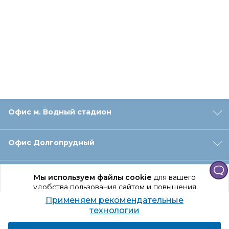
Офис м. Водный стадион
Офис Долгопрудный
Офис Санкт‑Петербург
Мы используем файлы cookie
для вашего
удобства пользования сайтом и повышения
качества рекомендаций.
Применяем рекомендательные
Оформление заказа
Продолжая использование сайта, вы даете
технологии
согласие на обработку персональных данных