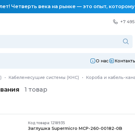
лет! Четверть века на рынке — это опыт, котором
+7 495
О нас
Контакт
)
·
Кабеленесущие системы (КНС)
·
Короба и кабель-кан
ования
1 товар
Код товара: 1218935
Заглушка Supermicro MCP-
260-
00182-
0B