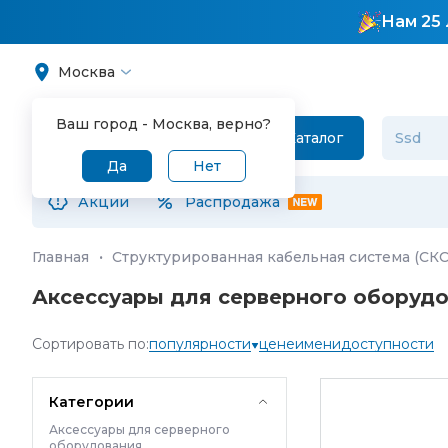
Нам 25 
Москва
Ваш город -
Москва
, верно?
Каталог
Да
Нет
Акции
Распродажа
Главная
·
Структурированная кабельная система (СКС
Аксессуары для серверного оборуд
Сортировать по:
популярности
цене
имени
доступности
Категории
Аксессуары для серверного
оборудования