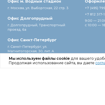
Офис м. Водный стадион
Оформлен
г. Москва, ул. Выборгская, 22 стр. 3
+7 (495) 79
+7 812 317-
Офис Долгопрудный
9:00 — 21:0
г. Долгопрудный, Транспортный
с 10:00 — 1
проезд, 6а
Офис Санкт‑Петербург
г. Санкт‑Петербург, ул.
Магнитогорская, 30, лит. А
Мы используем файлы cookie
для вашего удоб
Продолжая использование сайта, вы даете
согл