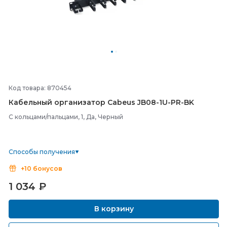
Код товара: 870454
Кабельный организатор Cabeus JB08-
1U-
PR-
BK
С кольцами/пальцами, 1, Да, Черный
Способы получения
+10 бонусов
1 034
₽
В корзину