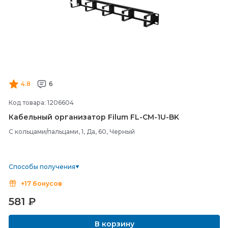
4.8
6
Код товара: 1206604
Кабельный организатор Filum FL-
CM-
1U-
BK
С кольцами/пальцами, 1, Да, 60, Черный
Способы получения
+17 бонусов
581
₽
В корзину