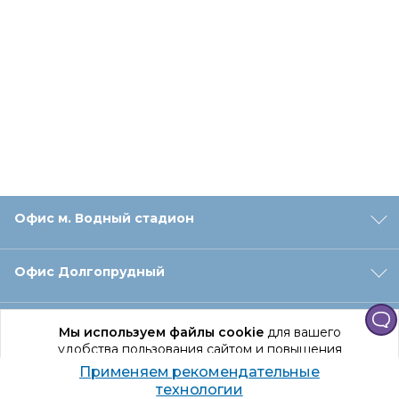
Офис м. Водный стадион
Офис Долгопрудный
Офис Санкт‑Петербург
Мы используем файлы cookie
для вашего
удобства пользования сайтом и повышения
качества рекомендаций.
Применяем рекомендательные
Оформление заказа
Продолжая использование сайта, вы даете
технологии