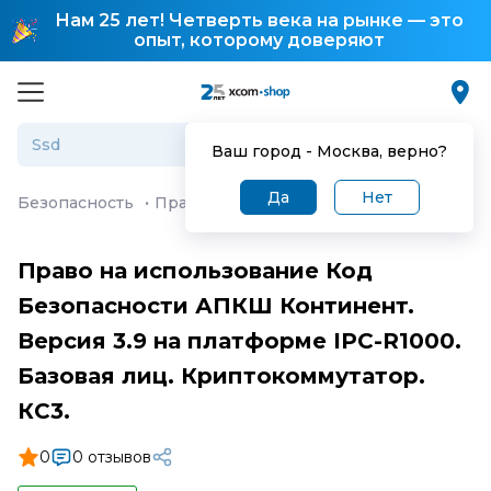
Нам 25 лет! Четверть века на рынке — это
опыт, которому доверяют
Ваш город -
Москва
, верно?
Да
Нет
Безопасность
·
Право на использование Код Безопаснос
Право на использование Код
Безопасности АПКШ Континент.
Версия 3.9 на платформе IPC-R1000.
Базовая лиц. Криптокоммутатор.
КС3.
0
0 отзывов