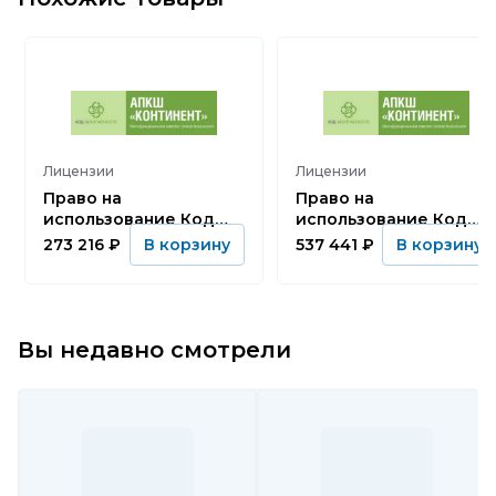
Лицензии
Лицензии
Право на
Право на
использование Код
использование Код
Безопасности АПКШ
Безопасности АПКШ
273 216
₽
537 441
₽
В корзину
В корзину
Континент. Версия 3.9
Континент. Версия 3.9
на платформе IPC-
на платформе IPC-
R1000. Базовая лиц.
R1000. Базовая лиц.
Криптошлюз. КС3.
Детектор Атак.
Вы недавно смотрели