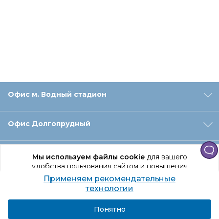
Офис м. Водный стадион
Офис Долгопрудный
Офис Санкт‑Петербург
Мы используем файлы cookie
для вашего
удобства пользования сайтом и повышения
качества рекомендаций.
Применяем рекомендательные
Оформление заказа
Продолжая использование сайта, вы даете
технологии
согласие на обработку персональных данных
Подробнее
Я согласен
Понятно
Отдел доставки