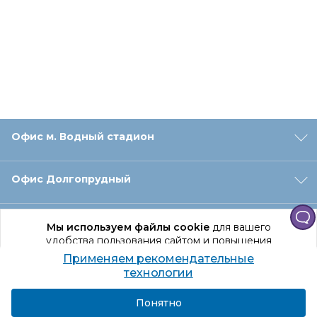
Офис м. Водный стадион
Офис Долгопрудный
Офис Санкт‑Петербург
Мы используем файлы cookie
для вашего
удобства пользования сайтом и повышения
качества рекомендаций.
Применяем рекомендательные
Оформление заказа
Продолжая использование сайта, вы даете
технологии
согласие на обработку персональных данных
Подробнее
Я согласен
Понятно
Отдел доставки