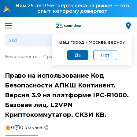
Нам 25 лет! Четверть века на рынке — это
опыт, которому доверяют
Ваш город -
Москва
, верно?
Да
Нет
Безопасность
·
Право на использование Код Безопасно
Право на использование Код
Безопасности АПКШ Континент.
Версия 3.9 на платформе IPC-R1000.
Базовая лиц. L2VPN
Криптокоммутатор. СКЗИ KB.
0
0 отзывов