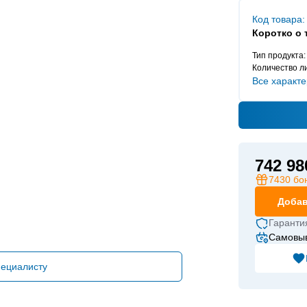
Код товара:
Коротко о 
Тип продукта:
Количество л
Все характе
742 98
7430
бо
Добав
Гаранти
Самовыв
пециалисту