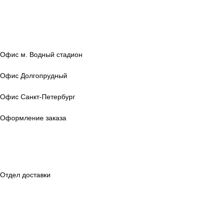
Офис м. Водный стадион
г. Москва, ул. Выборгская, 22 стр. 3
Офис Долгопрудный
г. Долгопрудный, Транспортный проезд, 6а
Офис Санкт‑Петербург
г. Санкт‑Петербург, ул. Магнитогорская, 30, лит. А
Оформление заказа
+7 (495) 799-96-69
+7 812 317-12-42
9:00 — 21:00 в будни;
с 10:00 — 18:00 в выходные.
Отдел доставки
+7 (495) 799-96-69
+7 812 317-12-42
9:00 — 18:00 в будни;