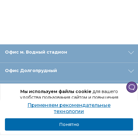
Офис м. Водный стадион
Офис Долгопрудный
Офис Санкт‑Петербург
Мы используем файлы cookie
для вашего
удобства пользования сайтом и повышения
качества рекомендаций.
Применяем рекомендательные
Оформление заказа
Продолжая использование сайта, вы даете
технологии
согласие на обработку персональных данных
Подробнее
Я согласен
Понятно
Отдел доставки