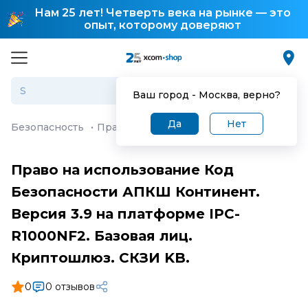
Нам 25 лет! Четверть века на рынке — это
опыт, которому доверяют
Ваш город -
Москва
, верно?
Да
Нет
Безопасность
·
Право на использование Код Безопасно
Право на использование Код
Безопасности АПКШ Континент.
Версия 3.9 на платформе IPC-
R1000NF2. Базовая лиц.
Криптошлюз. СКЗИ KB.
0
0 отзывов