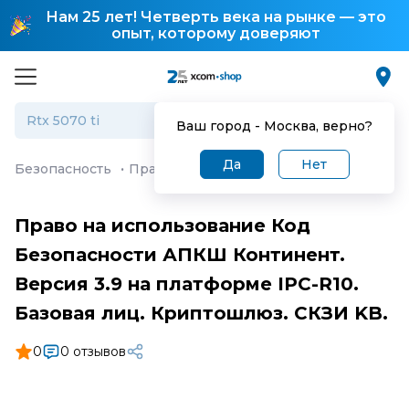
Нам 25 лет! Четверть века на рынке — это
опыт, которому доверяют
Ваш город -
Москва
, верно?
Да
Нет
Безопасность
·
Право на использование Код Безопасно
Право на использование Код
Безопасности АПКШ Континент.
Версия 3.9 на платформе IPC-R10.
Базовая лиц. Криптошлюз. СКЗИ KB.
0
0 отзывов