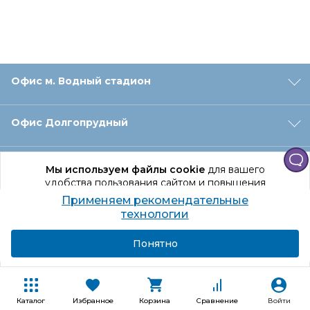
Офис м. Водный стадион
Офис Долгопрудный
Офис Санкт‑Петербург
Мы используем файлы cookie
для вашего
удобства пользования сайтом и повышения
качества рекомендаций.
Применяем рекомендательные
Оформление заказа
Продолжая использование сайта, вы даете
технологии
согласие на обработку персональных данных
Подробнее
Я согласен
Понятно
Отдел доставки
Покупателям
Каталог
Избранное
Корзина
Сравнение
Войти