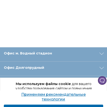
Офис м. Водный стадион
Офис Долгопрудный
Офис Санкт‑Петербург
Мы используем файлы cookie
для вашего
удобства пользования сайтом и повышения
качества рекомендаций.
Применяем рекомендательные
Оформление заказа
Продолжая использование сайта, вы даете
технологии
согласие на обработку персональных данных