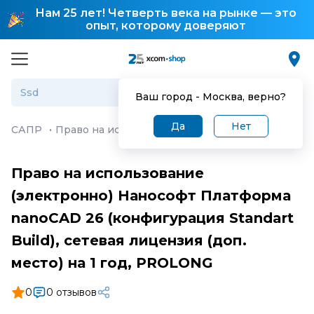
Нам 25 лет! Четверть века на рынке — это
опыт, которому доверяют
Ваш город -
Москва
, верно?
Да
Нет
САПР
·
Право на использование (электронно) Нанософт 
Право на использование
(электронно) Нанософт Платформа
nanoCAD 26 (конфигурация Standart
Build), сетевая лицензия (доп.
место) на 1 год, PROLONG
0
0 отзывов