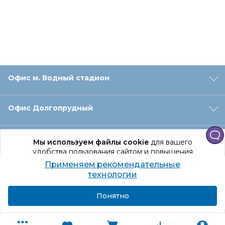
Офис м. Водный стадион
Офис Долгопрудный
Офис Санкт‑Петербург
Мы используем файлы cookie
для вашего
удобства пользования сайтом и повышения
качества рекомендаций.
Применяем рекомендательные
Оформление заказа
Продолжая использование сайта, вы даете
технологии
согласие на обработку персональных данных
Подробнее
Я согласен
Понятно
Отдел доставки