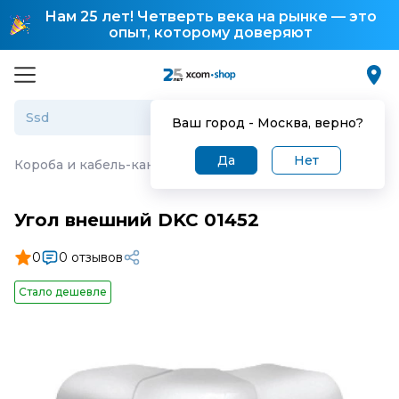
Нам 25 лет! Четверть века на рынке — это
опыт, которому доверяют
Ваш город -
Москва
, верно?
Да
Нет
Короба и кабель-каналы
·
Угол внешний DKC 01452
Угол внешний DKC 01452
0
0 отзывов
Стало дешевле