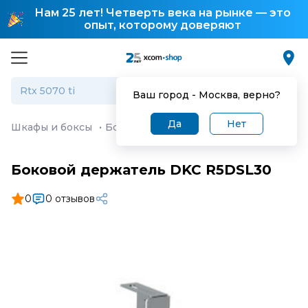
Нам 25 лет! Четверть века на рынке — это
опыт, которому доверяют
Ваш город -
Москва
, верно?
Да
Нет
Шкафы и боксы
·
Боковой держатель DKC R5DSL30
Боковой держатель DKC R5DSL30
0
0 отзывов