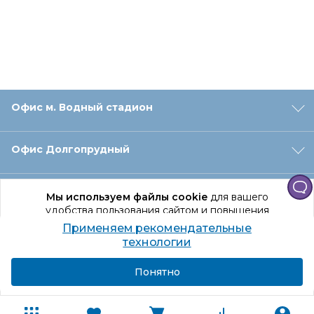
Офис м. Водный стадион
Офис Долгопрудный
Офис Санкт‑Петербург
Мы используем файлы cookie
для вашего
удобства пользования сайтом и повышения
качества рекомендаций.
Применяем рекомендательные
Оформление заказа
Продолжая использование сайта, вы даете
технологии
согласие на обработку персональных данных
Подробнее
Я согласен
Понятно
Отдел доставки