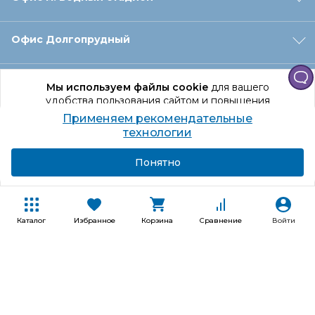
Офис Долгопрудный
Офис Санкт‑Петербург
Мы используем файлы cookie
для вашего
удобства пользования сайтом и повышения
качества рекомендаций.
Применяем рекомендательные
Оформление заказа
Продолжая использование сайта, вы даете
технологии
согласие на обработку персональных данных
Подробнее
Я согласен
Понятно
Отдел доставки
Покупателям
Каталог
Избранное
Корзина
Сравнение
Войти