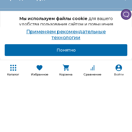
Офис Санкт‑Петербург
Мы используем файлы cookie
для вашего
удобства пользования сайтом и повышения
качества рекомендаций.
Применяем рекомендательные
Оформление заказа
Продолжая использование сайта, вы даете
технологии
согласие на обработку персональных данных
Подробнее
Я согласен
Понятно
Отдел доставки
Покупателям
Каталог
Избранное
Корзина
Сравнение
Войти