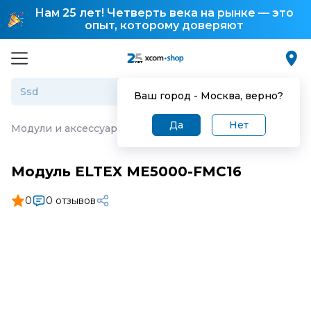
Нам 25 лет! Четверть века на рынке — это
опыт, которому доверяют
Ваш город -
Москва
, верно?
Да
Нет
Модули и аксессуары
·
Модуль ELTEX ME5000-FMC16
Модуль ELTEX ME5000-FMC16
0
0 отзывов