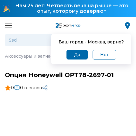
Нам 25 лет! Четверть века на рынке — это
опыт, которому доверяют
Ваш город -
Москва
, верно?
Да
Нет
Аксессуары и запчасти для торгового оборудования
·
О
Опция Honeywell OPT78-2697-01
0
0 отзывов