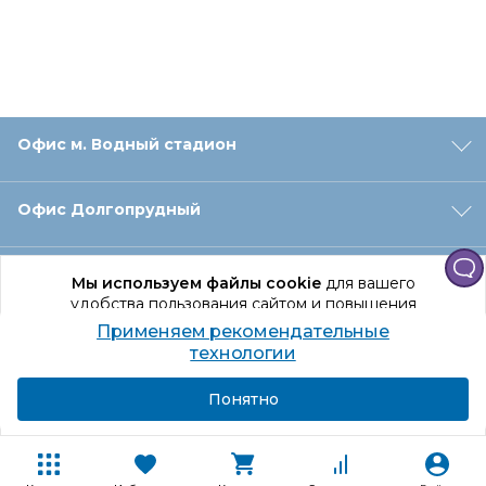
Офис м. Водный стадион
Офис Долгопрудный
Офис Санкт‑Петербург
Мы используем файлы cookie
для вашего
удобства пользования сайтом и повышения
качества рекомендаций.
Применяем рекомендательные
Оформление заказа
Продолжая использование сайта, вы даете
технологии
согласие на обработку персональных данных
Подробнее
Я согласен
Понятно
Отдел доставки
Покупателям