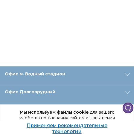
Офис м. Водный стадион
Офис Долгопрудный
Офис Санкт‑Петербург
Мы используем файлы cookie
для вашего
удобства пользования сайтом и повышения
качества рекомендаций.
Применяем рекомендательные
Оформление заказа
Продолжая использование сайта, вы даете
технологии