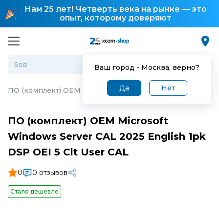
Нам 25 лет! Четверть века на рынке — это
опыт, которому доверяют
Ваш город -
Москва
, верно?
Да
Нет
ПО (комплект) ОЕМ Microsoft Windows Server CAL 2025 En
ПО (комплект) ОЕМ Microsoft
Windows Server CAL 2025 English 1pk
DSP OEI 5 Clt User CAL
0
0 отзывов
Стало дешевле