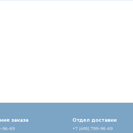
ие заказа
Отдел доставки
9-96-69
+7 (495) 799-96-69