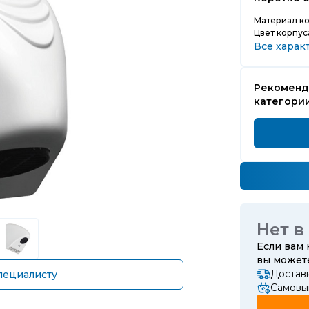
Материал ко
Цвет корпус
Все харак
Рекоменд
категории
Нет в
Если вам
вы може
Достав
пециалисту
Самовы