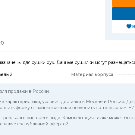
В
т
0
значены для сушки рук. Данные сушилки могут размещаться, н
Белый
Материал корпуса
для продажи в России.
кие характеристики, условия доставки в Москве и России. Дл
полнить форму онлайн-заказа или позвонить по телефонам:
+7
 от реального внешнего вида. Комплектация также может бы
е является публичной офертой.