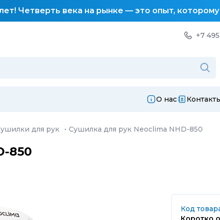
лет! Четверть века на рынке — это опыт, котором
+7 495
О нас
Контакт
ушилки для рук
·
Сушилка для рук Neoclima NHD-850
D-850
Код товара
Коротко о