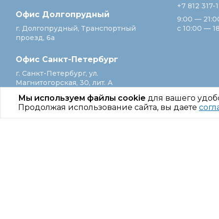
+7 812 317-
Офис Долгопрудный
9:00 — 21:0
г. Долгопрудный, Транспортный
с 10:00 — 1
проезд, 6а
Офис Санкт‑Петербург
г. Санкт‑Петербург, ул.
Магнитогорская, 30, лит. А
Мы используем файлы cookie
для вашего удоб
Продолжая использование сайта, вы даете
согл