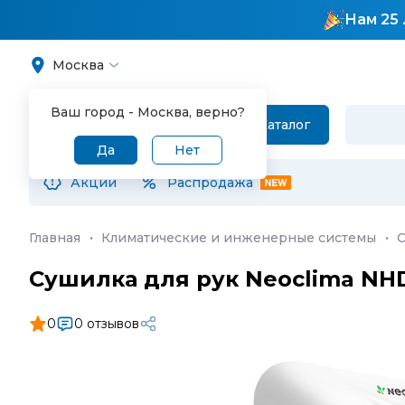
Нам 25 
Москва
Ваш город -
Москва
, верно?
Каталог
Да
Нет
Акции
Распродажа
Главная
·
Климатические и инженерные системы
·
С
Сушилка для рук Neoclima NH
0
0 отзывов