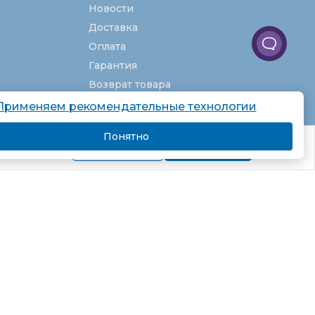
Новости
Доставка
Оплата
Гарантия
Возврат товара
Услуги
Применяем рекомендательные технологии
О компании
Понятно
комендаций.
Вакансии
Подробнее
Я согласен
Карта сайта
Партнёрская программа
Рекомендательные технологии
Согласие на обработку персональных
данных
Пользовательское соглашение
Политика в отношении обработки
персональных данных