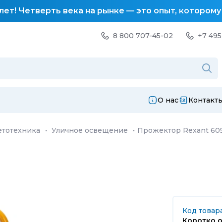
лет! Четверть века на рынке — это опыт, котором
8 800 707-45-02
+7 495
О нас
Контакт
етотехника
·
Уличное освещение
·
Прожектор Rexant 60
Код товара
Коротко о