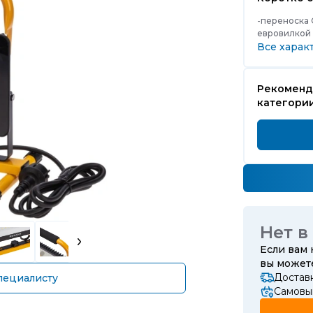
-переноска
евровилкой
Все харак
Рекоменд
категории
Нет в
Если вам
вы може
Достав
пециалисту
Самовыв