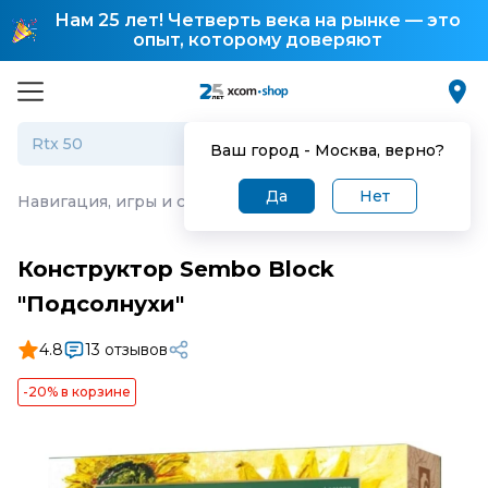
Нам 25 лет! Четверть века на рынке — это
опыт, которому доверяют
Ваш город -
Москва
, верно?
Да
Нет
Навигация, игры и сервисы
·
Конструктор Sembo Block 
Конструктор Sembo Block
"Подсолнухи"
4.8
13 отзывов
-20% в корзине