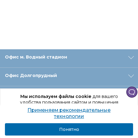
Офис м. Водный стадион
Офис Долгопрудный
Офис Санкт‑Петербург
Мы используем файлы cookie
для вашего
удобства пользования сайтом и повышения
качества рекомендаций.
Применяем рекомендательные
Оформление заказа
Продолжая использование сайта, вы даете
технологии
согласие на обработку персональных данных
Подробнее
Я согласен
Понятно
Отдел доставки