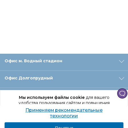
Офис м. Водный стадион
Офис Долгопрудный
Офис Санкт‑Петербург
Мы используем файлы cookie
для вашего
удобства пользования сайтом и повышения
качества рекомендаций.
Применяем рекомендательные
Оформление заказа
Продолжая использование сайта, вы даете
технологии
согласие на обработку персональных данных
Подробнее
Я согласен