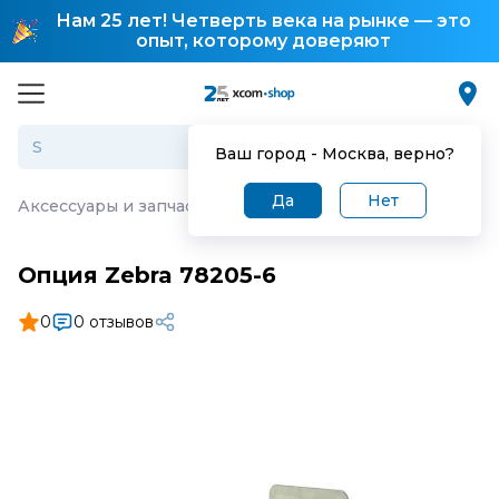
Нам 25 лет! Четверть века на рынке — это
опыт, которому доверяют
Ваш город -
Москва
, верно?
Да
Нет
Аксессуары и запчасти для торгового оборудования
·
О
Опция Zebra 78205-6
0
0 отзывов