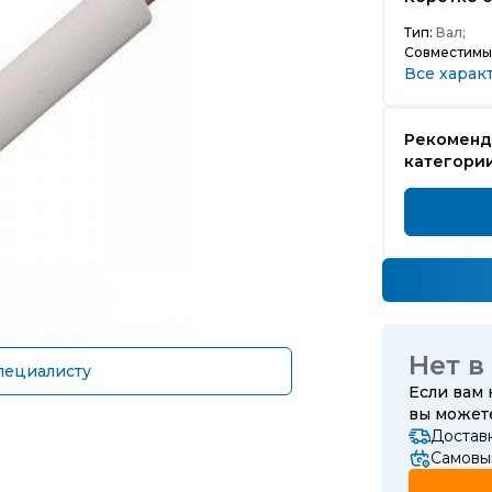
Тип:
Вал;
Совместимы
Все харак
Рекоменд
категори
Нет в
пециалисту
Если вам
вы може
Достав
Самовыв