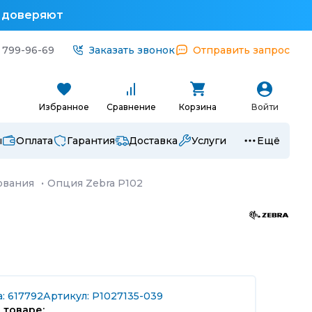
у доверяют
 799-96-69
Заказать звонок
Отправить запрос
Избранное
Сравнение
Корзина
Войти
ы
Оплата
Гарантия
Доставка
Услуги
Ещё
ования
·
Опция Zebra P102
: 617792
Артикул: P1027135-039
 товаре: