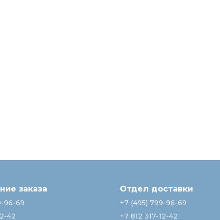
ие заказа
Отдел доставки
9-96-69
+7 (495) 799-96-69
12-42
+7 812 317-12-42