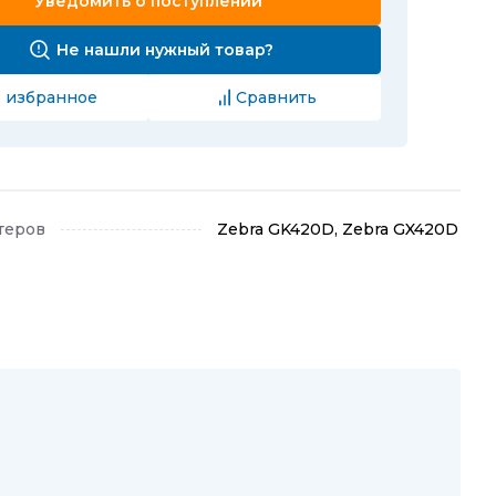
Уведомить о поступлении
Не нашли нужный товар?
 избранное
Сравнить
теров
Zebra GK420D, Zebra GX420D