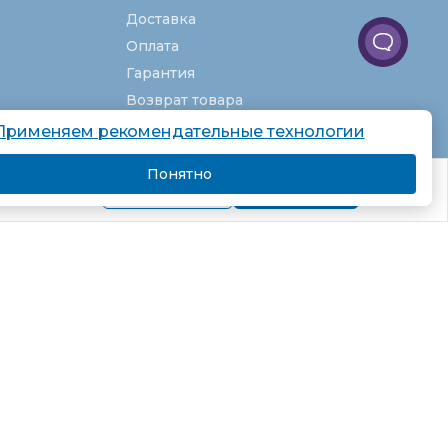
Доставка
Оплата
Гарантия
Возврат товара
Услуги
Применяем рекомендательные технологии
О компании
Понятно
комендаций.
Вакансии
Подробнее
Я согласен
Карта сайта
Партнёрская программа
Рекомендательные технологии
Согласие на обработку персональных
данных
Пользовательское соглашение
Политика в отношении обработки
персональных данных