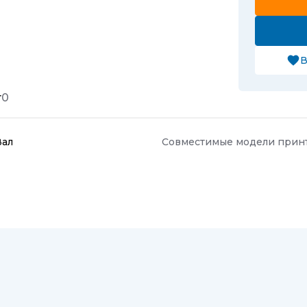
В
т
0
Вал
Совместимые модели прин