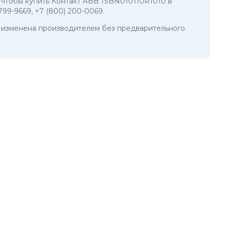
о, чтобы купить Контакт ABB 1SBN010110R1010 в
 799-9669
,
+7 (800) 200-0069
.
ть изменена производителем без предварительного