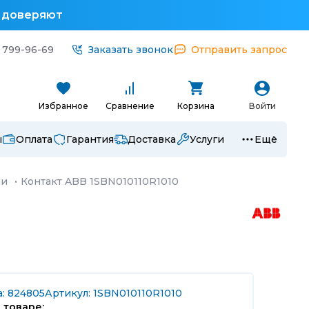
у доверяют
 799-96-69
Заказать звонок
Отправить запрос
Избранное
Сравнение
Корзина
Войти
ы
Оплата
Гарантия
Доставка
Услуги
Ещё
ли
·
Контакт ABB 1SBN010110R1010
а: 824805
Артикул: 1SBN010110R1010
 товаре: