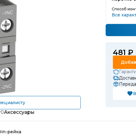
Способ мон
Все харак
481 ₽
Добав
Гарант
Доставк
Передач
В
пециалисту
т
0
Аксессуары
Din-рейка