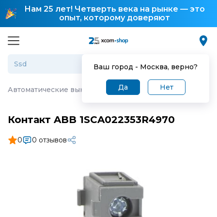
Нам 25 лет! Четверть века на рынке — это
опыт, которому доверяют
Ваш город -
Москва
, верно?
Да
Нет
Автоматические выключатели
·
Контакт ABB 1SCA0223
Контакт ABB 1SCA022353R4970
0
0 отзывов