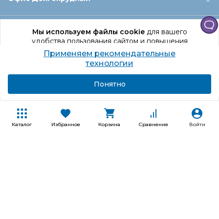
Офис Санкт‑Петербург
Мы используем файлы cookie
для вашего
удобства пользования сайтом и повышения
качества рекомендаций.
Применяем рекомендательные
Оформление заказа
Продолжая использование сайта, вы даете
технологии
согласие на обработку персональных данных
Подробнее
Я согласен
Понятно
Отдел доставки
Покупателям
Каталог
Избранное
Корзина
Сравнение
Войти