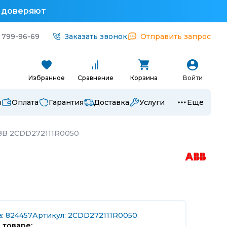
у доверяют
 799-96-69
Заказать звонок
Отправить запрос
Избранное
Сравнение
Корзина
Войти
ы
Оплата
Гарантия
Доставка
Услуги
Ещё
BB 2CDD272111R0050
: 824457
Артикул: 2CDD272111R0050
 товаре: