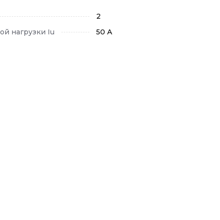
2
ой нагрузки Iu
50 А