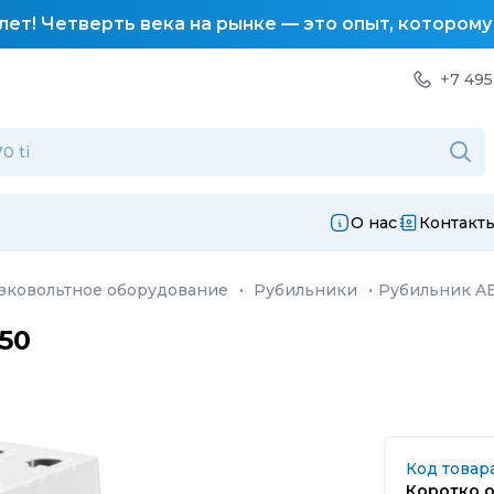
лет! Четверть века на рынке — это опыт, котором
+7 495
О нас
Контакт
зковольтное оборудование
·
Рубильники
·
Рубильник A
50
Код товара
Коротко о