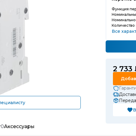
Функция пе
Номинальный
Номинально
Количество
Все харак
2 733
Добав
Гарант
Доставк
Передач
пециалисту
В
т
0
Аксессуары