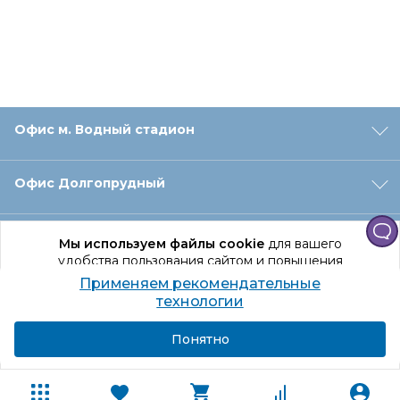
Офис м. Водный стадион
Офис Долгопрудный
Офис Санкт‑Петербург
Мы используем файлы cookie
для вашего
удобства пользования сайтом и повышения
качества рекомендаций.
Применяем рекомендательные
Оформление заказа
Продолжая использование сайта, вы даете
технологии
согласие на обработку персональных данных
Подробнее
Я согласен
Понятно
Отдел доставки
Покупателям