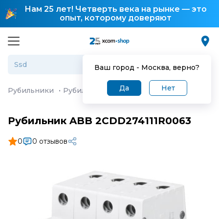
Нам 25 лет! Четверть века на рынке — это
опыт, которому доверяют
Ваш город -
Москва
, верно?
Да
Нет
Рубильники
·
Рубильник ABB 2CDD274111R0063
Рубильник ABB 2CDD274111R0063
0
0 отзывов