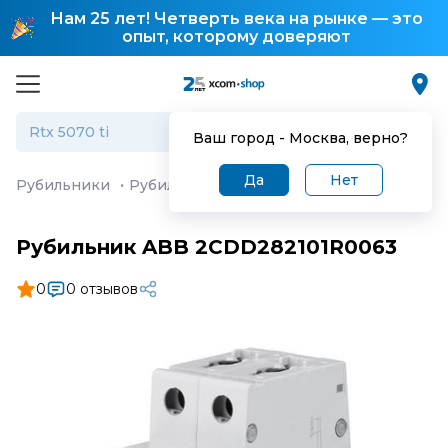
Нам 25 лет! Четверть века на рынке — это
опыт, которому доверяют
Ваш город -
Москва
, верно?
Да
Нет
Рубильники
·
Рубильник ABB 2CDD282101R0063
Рубильник ABB 2CDD282101R0063
0
0 отзывов