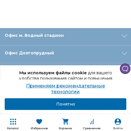
Офис м. Водный стадион
Офис Долгопрудный
Офис Санкт‑Петербург
Мы используем файлы cookie
для вашего
удобства пользования сайтом и повышения
качества рекомендаций.
Применяем рекомендательные
Оформление заказа
Продолжая использование сайта, вы даете
технологии
согласие на обработку персональных данных
Подробнее
Я согласен
Понятно
Отдел доставки
Покупателям
Каталог
Избранное
Корзина
Сравнение
Войти