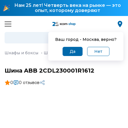
Нам 25 лет! Четверть века на рынке — это
опыт, которому доверяют
Ваш город -
Москва
, верно?
Да
Нет
Шкафы и боксы
·
Шина ABB 2CDL230001R1612
Шина ABB 2CDL230001R1612
0
0 отзывов