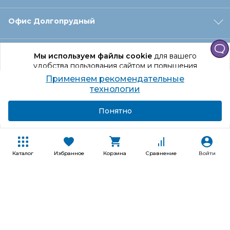
Офис Долгопрудный
Офис Санкт‑Петербург
Мы используем файлы cookie
для вашего
удобства пользования сайтом и повышения
качества рекомендаций.
Применяем рекомендательные
Оформление заказа
Продолжая использование сайта, вы даете
технологии
согласие на обработку персональных данных
Подробнее
Я согласен
Понятно
Отдел доставки
Покупателям
Каталог
Избранное
Корзина
Сравнение
Войти