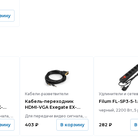
зину
Кабели-разветвители
Удлинители и сете
Кабель-переходник
Filum FL-SP3-5-1
HDMI-VGA Exegate EX-
S-1.8
HDMIM-VGAM-3.5JackS-3.0
Для передачи видео сигнала, HDMI, 1, Jack 3.5, VGA (D-sub), 2, 1800
Для передачи видео сигнала, HDMI, 1, Jack 3.5, VGA (D-sub), 2, 3000
403
₽
282
₽
зину
В корзину
В