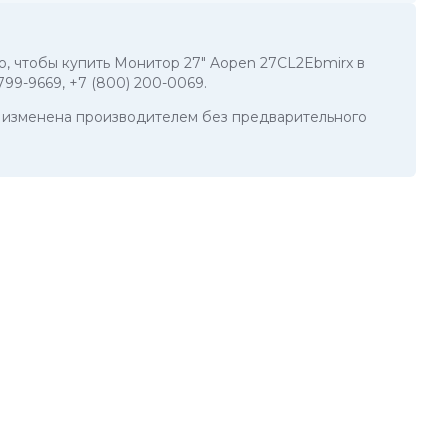
го, чтобы купить Монитор 27" Aopen 27CL2Ebmirx в
 799-9669
,
+7 (800) 200-0069
.
ть изменена производителем без предварительного