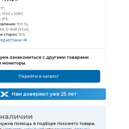
7";
:
1920 x 1080;
:
IPS;
овления:
100 Гц;
I, D-SUB (VGA);
е сторон:
16:9;
теристики
уем ознакомиться с другими товарами
и мониторы.
Перейти в каталог
Нам доверяют уже 25 лет
 наличии
 нужна помощь в подборе похожего товара,