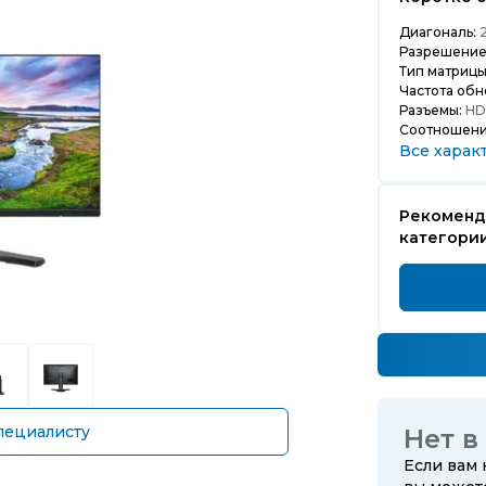
Диагональ:
2
Разрешение
Тип матрицы
Частота обн
Разъемы:
HDM
Соотношени
Все харак
Рекоменд
категори
пециалисту
Нет в
Если вам