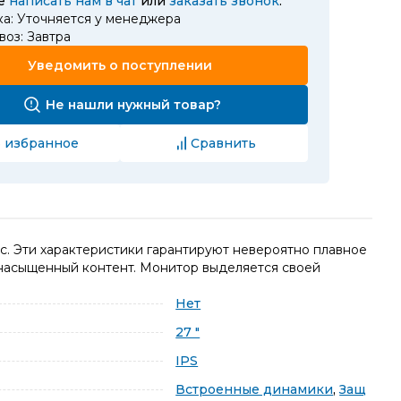
те
написать нам в чат
или
заказать звонок
.
ка: Уточняется у менеджера
оз: Завтра
Уведомить о поступлении
Не нашли нужный товар?
 избранное
Сравнить
с. Эти характеристики гарантируют невероятно плавное
 насыщенный контент. Монитор выделяется своей
Нет
27 "
IPS
Встроенные динамики
,
Защ