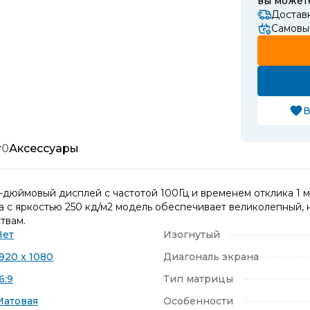
вы може
Достав
Самовыв
В
т
0
Аксессуары
дюймовый дисплей с частотой 100Гц и временем отклика 1 м
а с яркостью 250 кд/м2 модель обеспечивает великолепный,
твам.
Нет
Изогнутый
920 x 1080
Диагональ экрана
6:9
Тип матрицы
Матовая
Особенности