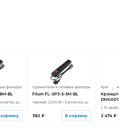
вые фильтры
Удлинители и сетевые фильтры
.8M-BL
Filum FL-SP3-5-5M-BL
Кронштейн Filum FL-
DMG001SB
черный, 2200 Вт., 5 розеток, шнур 1.8 м.
черный, 2200 Вт., 5 розеток, шнур 5 м.
382
₽
2 474
₽
 корзину
В корзину