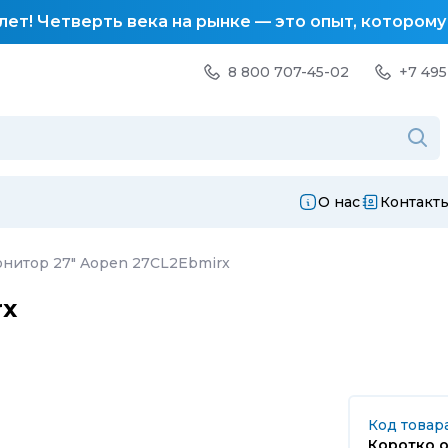
лет! Четверть века на рынке — это опыт, котором
8 800 707-45-02
+7 495
О нас
Контакт
нитор 27" Aopen 27CL2Ebmirx
rx
Код товар
Коротко о