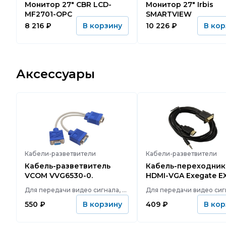
Монитор 27" CBR LCD-
Монитор 27" Irbis
MF2701-OPC
SMARTVIEW
8 216
₽
10 226
₽
В корзину
В кор
Аксессуары
Кабели-разветвители
Кабели-разветвители
Кабель-разветвитель
Кабель-переходник
VCOM VVG6530-0.
HDMI-VGA Exegate EX-
HDMIM-VGAM-3.5Jack
Для передачи видео сигнала, VGA (D-sub), 1, VGA (D-sub), 2, 200
550
₽
409
₽
В корзину
В кор