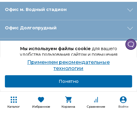
Офис м. Водный стадион
Офис Долгопрудный
Офис Санкт‑Петербург
Мы используем файлы cookie
для вашего
удобства пользования сайтом и повышения
качества рекомендаций.
Применяем рекомендательные
Оформление заказа
Продолжая использование сайта, вы даете
технологии
согласие на обработку персональных данных
Подробнее
Я согласен
Понятно
Отдел доставки
Покупателям
Каталог
Избранное
Корзина
Сравнение
Войти