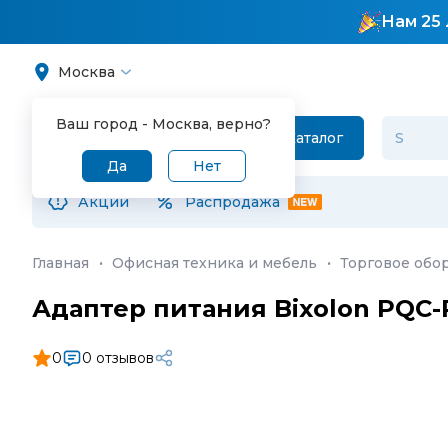
Нам 25 
Москва
Ваш город -
Москва
, верно?
Каталог
Да
Нет
Акции
Распродажа
Главная
·
Офисная техника и мебель
·
Торговое обо
Адаптер питания Bixolon PQC
0
0 отзывов