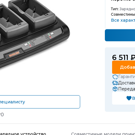
Тип:
Зарядно
Совместимы
Все харак
6 511 
Добав
Гарант
Доставк
Передач
В
пециалисту
т
0
Зарядное устройство
Совместимые модели прин