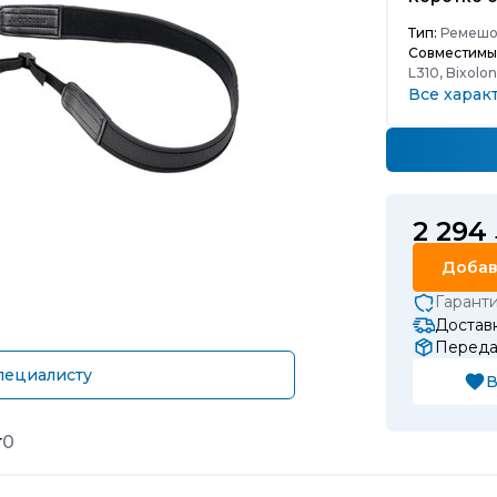
Тип:
Ремешо
Совместимы
L310, Bixolo
Все харак
2 294
Добав
Гарант
Доставк
Передач
пециалисту
В
т
0