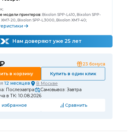
к;
е модели принтеров:
Bixolon SPP-L410, Bixolon SPP-
n XM7-20, Bixolon SPP-L3000, Bixolon XM7-40;
теристики
Нам доверяют уже 25 лет
 ₽
23
бонуса
ить в корзину
Купить в один клик
ия
12 месяцев
В
Москве
а: Послезавтра
Самовывоз: Завтра
а в ТК: 10.08.2026
 избранное
Сравнить