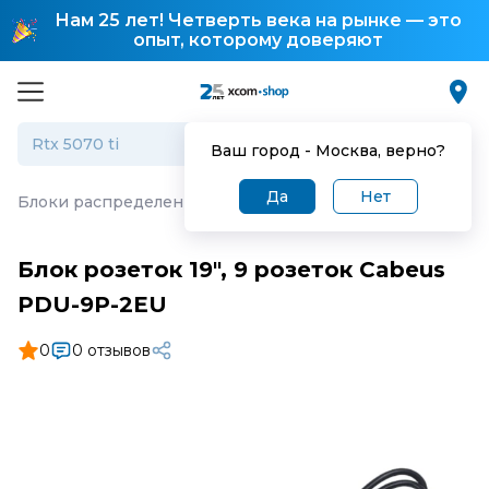
Нам 25 лет! Четверть века на рынке — это
опыт, которому доверяют
Ваш город -
Москва
, верно?
Да
Нет
Блоки распределения питания (PDU)
·
Блок розеток 19
Блок розеток 19", 9 розеток Cabeus
PDU-9P-2EU
0
0 отзывов