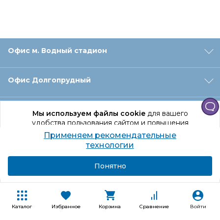
Офис м. Водный стадион
Офис Долгопрудный
Офис Санкт‑Петербург
Мы используем файлы cookie
для вашего
удобства пользования сайтом и повышения
качества рекомендаций.
Применяем рекомендательные
Оформление заказа
Продолжая использование сайта, вы даете
технологии
согласие на обработку персональных данных
Подробнее
Я согласен
Понятно
Отдел доставки
Покупателям
Каталог
Избранное
Корзина
Сравнение
Войти