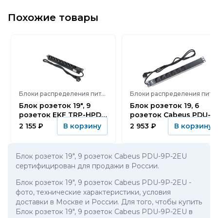
Похожие товары
Блоки распределения питания (PDU)
Блоки распределения питания (PDU)
Блок розеток 19", 9
Блок розеток 19, 6
розеток EKF TRP-HPD-
розеток Cabeus PDU-
16A-9SH-2MSH
6P-2EU
2 155
₽
2 953
₽
В корзину
В корзину
Блок розеток 19", 9 розеток Cabeus PDU-9P-2EU
сертифицирован для продажи в России.
Блок розеток 19", 9 розеток Cabeus PDU-9P-2EU
-
фото, технические характеристики, условия
доставки в Москве и России. Для того, чтобы купить
Блок розеток 19", 9 розеток Cabeus PDU-9P-2EU в