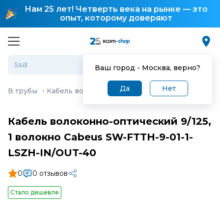
Нам 25 лет! Четверть века на рынке — это
опыт, которому доверяют
Ваш город -
Москва
, верно?
Да
Нет
В трубы
·
Кабель волоконно-оптический 9/125, 1 волок
Кабель волоконно-оптический 9/125,
1 волокно Cabeus SW-FTTH-9-01-1-
LSZH-IN/OUT-40
0
0 отзывов
Стало дешевле