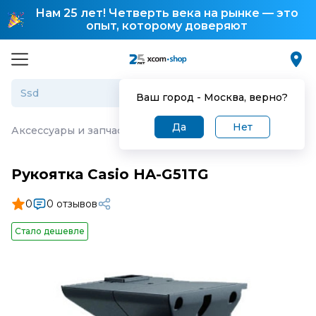
Нам 25 лет! Четверть века на рынке — это
опыт, которому доверяют
Ваш город -
Москва
, верно?
Да
Нет
Аксессуары и запчасти для торгового оборудования
·
Р
Рукоятка Casio HA-G51TG
0
0 отзывов
Стало дешевле