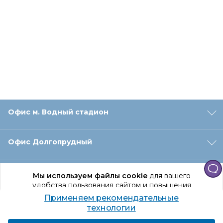
Офис м. Водный стадион
Офис Долгопрудный
Офис Санкт‑Петербург
Мы используем файлы cookie
для вашего
удобства пользования сайтом и повышения
качества рекомендаций.
Применяем рекомендательные
Оформление заказа
Продолжая использование сайта, вы даете
технологии
согласие на обработку персональных данных