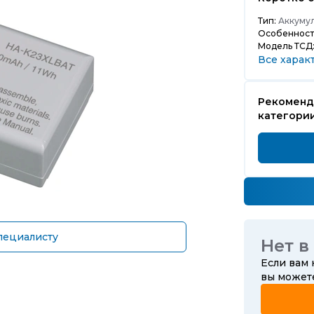
Тип:
Аккумул
Особенност
Модель ТСД
Все харак
Рекоменд
категори
пециалисту
Нет в
Если вам
вы може