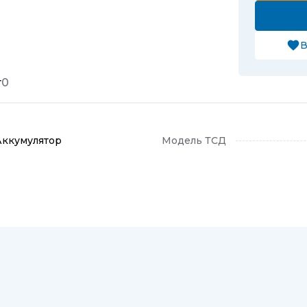
В
т
0
Аккумулятор
Модель ТСД