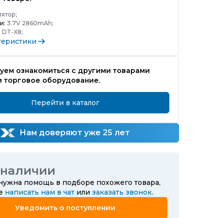
ятор;
и:
3.7V 2860mAh;
:
DT-X8;
теристики
уем ознакомиться с другими товарами
и торговое оборудование.
Перейти в каталог
Нам доверяют уже 25 лет
 наличии
 нужна помощь в подборе похожего товара,
те
написать нам в чат
или
заказать звонок
.
Уведомить о поступлении