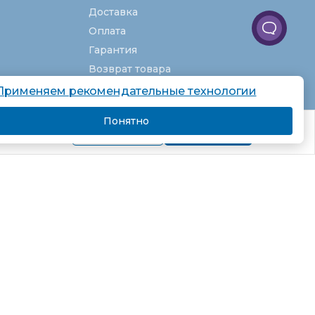
Доставка
Оплата
Гарантия
Возврат товара
Услуги
Применяем рекомендательные технологии
О компании
Понятно
комендаций.
Вакансии
Подробнее
Я согласен
Карта сайта
Партнёрская программа
Рекомендательные технологии
Согласие на обработку персональных
данных
Пользовательское соглашение
Политика в отношении обработки
персональных данных