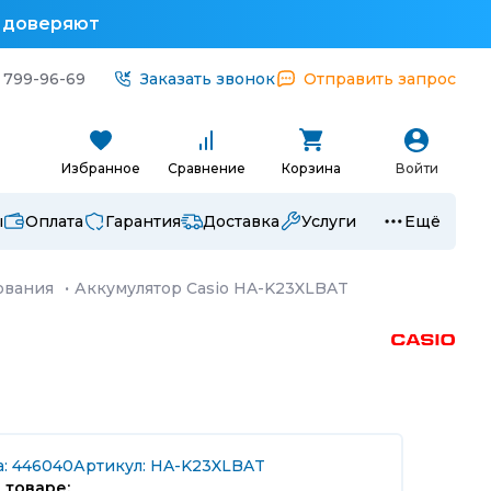
у доверяют
 799-96-69
Заказать звонок
Отправить запрос
Избранное
Сравнение
Корзина
Войти
ы
Оплата
Гарантия
Доставка
Услуги
Ещё
ования
·
Аккумулятор Casio HA-K23XLBAT
а: 446040
Артикул: HA-K23XLBAT
 товаре: