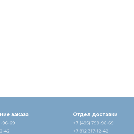
ие заказа
Отдел доставки
9-96-69
+7 (495) 799-96-69
12-42
+7 812 317-12-42