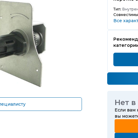
Тип:
Внутрен
Совместимы
Все харак
Рекоменд
категори
Нет в
пециалисту
Если вам
вы може