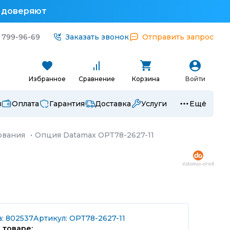
у доверяют
 799-96-69
Заказать звонок
Отправить запрос
Избранное
Сравнение
Корзина
Войти
ы
Оплата
Гарантия
Доставка
Услуги
Ещё
ования
·
Опция Datamax OPT78-2627-11
а: 802537
Артикул: OPT78-2627-11
 товаре: